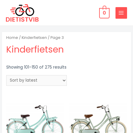
Doorgaan
naar
0
MAIN
inhoud
MENU
Home
/
Kinderfietsen
/ Page 3
Kinderfietsen
Showing 101–150 of 275 results