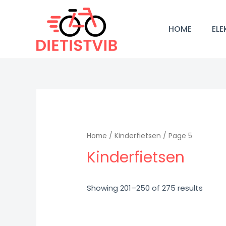
Doorgaan
naar
HOME
ELE
inhoud
Home
/
Kinderfietsen
/ Page 5
Kinderfietsen
Showing 201–250 of 275 results