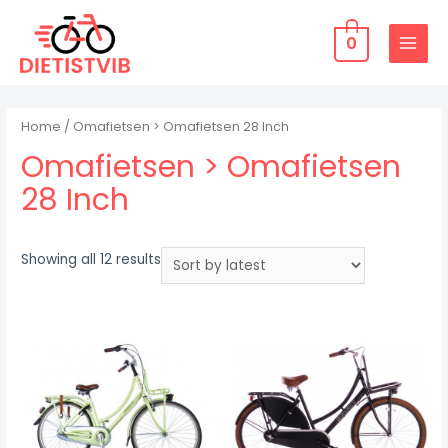
Doorgaan
naar
0
MAIN
inhoud
MENU
Home
/ Omafietsen > Omafietsen 28 Inch
Omafietsen > Omafietsen
28 Inch
Showing all 12 results