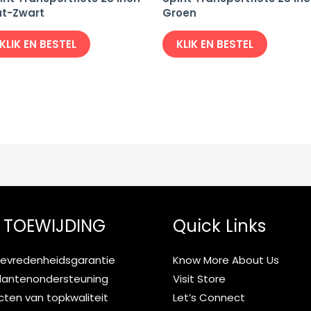
t-Zwart
Groen
KLIK EN BESTEL
KLIK EN BESTEL
 TOEWIJDING
Quick Links
tevredenheidsgarantie
Know More About Us
klantenondersteuning
Visit Store
ten van topkwaliteit
Let’s Connect