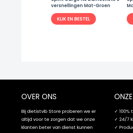
versnellingen Mat-Groen
Ma
KLIK EN BESTEL
OVER ONS
ONZE
Bij dietistvib Store proberen we er
✓ 100% 
altijd voor te zorgen dat we onze
✓ 24/7 
klanten beter van dienst kunnen
✓ Produc