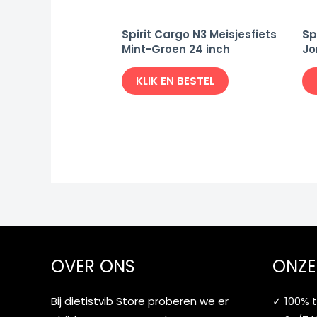
Spirit Cargo N3 Meisjesfiets
Sp
Mint-Groen 24 inch
Jo
KLIK EN BESTEL
OVER ONS
ONZE
Bij dietistvib Store proberen we er
✓ 100% 