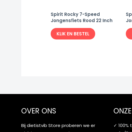
Spirit Rocky 7-Speed
Sp
Jongensfiets Rood 22 Inch
Jo
KLIK EN BESTEL
OVER ONS
ONZE
Bij dietistvib Store proberen we er
✓ 100% 