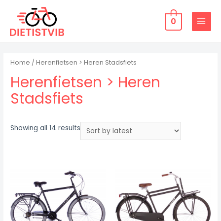
Doorgaan
naar
0
MAIN
inhoud
MENU
Home
/ Herenfietsen > Heren Stadsfiets
Herenfietsen > Heren
Stadsfiets
Showing all 14 results