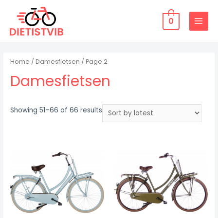
Doorgaan
naar
0
MAIN
inhoud
MENU
Home
/
Damesfietsen
/ Page 2
Damesfietsen
Showing 51–66 of 66 results